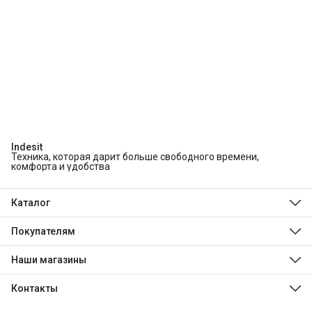
Indesit
Техника, которая дарит больше свободного времени,
комфорта и удобства
Каталог
Холодильники и морозильники
Стиральные и сушильные машины
Покупателям
Посудомоечные машины
О компании
Духовые шкафы
Технологии Indesit
Наши магазины
Варочные панели
Доставка
Beko
Оплата
Hotpoint
Контакты
Обмен, возврат и ремонт
Stinol
Телефон