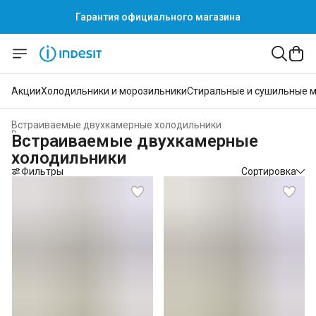
Гарантия официального магазина
Акции
Холодильники и морозильники
Стиральные и сушильные 
Встраиваемые двухкамерные холодильники
Встраиваемые холодильники и морозильники
›
Встраиваемые двухкамерные
Главная
›
Встраиваемая техника
›
холодильники
Фильтры
Сортировка