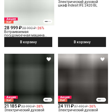
Электрический духовой
шкаф Indesit IFE 2420 BL
Акция
Хит
28 999 ₽
38 990 ₽
−
26
%
Встраиваемая
посудомоечная машина
Indesit DIS 1C59
В корзину
В корзину
Акция
Акция
Хит
Хит
21 185 ₽
24 111 ₽
33 990 ₽
−
38
%
37 490 ₽
−
36
%
Электрический духовой
Электрический духовой