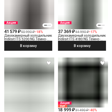
Акция
Акция
41 579 ₽
37 369 ₽
50 990 ₽
−
18
%
44 990 ₽
−
17
%
Двухкамерный холодильник
Двухкамерный холодильник
Indesit ITS 5200 NG Темно-
Indesit ITS 4180 NG Темно-
серый
серый
В корзину
В корзину
Акция
Хит
18 999 ₽
31 490 ₽
−
40
%