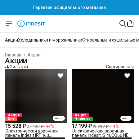
Гарантия официального магазина
Гарантия официального магазина
Акции
Холодильники и морозильники
Стиральные и сушильные 
Главная
›
Акции
Акции
Фильтры
Сортировка
Акция
Акция
Хит
Новинка
15 528 ₽
17 199 ₽
27 490 ₽
−
44
%
19 999 ₽
−
14
%
Электрическая варочная
Электрическая варочная
панель Indesit IRT 160,
панель Indesit IS 40CQ60 NE