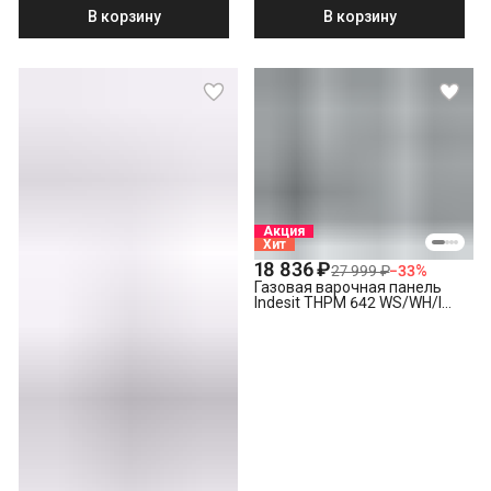
черный
В корзину
В корзину
Акция
Хит
18 836 ₽
27 999 ₽
−
33
%
Газовая варочная панель
Indesit THPM 642 WS/WH/I
белый