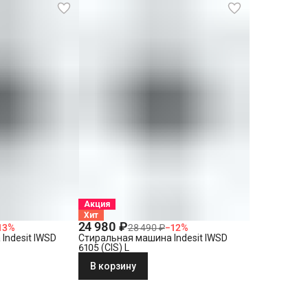
Акция
Хит
24 980 ₽
13
%
28 490 ₽
−
12
%
Indesit IWSD
Стиральная машина Indesit IWSD
6105 (CIS) L
В корзину