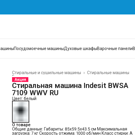
машины
Посудомоечные машины
Духовые шкафы
Варочные панели
Стиральные и сушильные машины
›
Стиральные машины
Главная
›
Акция
Стиральная машина Indesit BWSA
7109 WWV RU
Цвет: белый
О товаре
Общие данные:
Габариты: 85x59.5x43.5 см Максимальная
загрузка: 7 кг Скорость отжима: 1000 об/мин Класс стирки: A