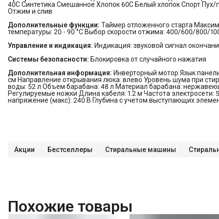
40С Синтетика Смешанное Хлопок 60С Белый хлопок Спорт Пух/
Отжим и слив
Дополнительные функции:
Таймер отложенного старта Максима
температуры: 20 - 90 °C Выбор скорости отжима: 400/600/800/1
Управление и индикация:
Индикация: звуковой сигнал окончани
Системы безопасности:
Блокировка от случайного нажатия
Дополнительная информация:
Инверторный мотор Язык панели
см Направление открывания люка: влево Уровень шума при стир
воды: 52 л Объем барабана: 48 л Материал барабана: нержаве
Регулируемые ножки Длина кабеля: 1.2 м Частота электросети: 
напряжение (макс): 240 В Глубина с учетом выступающих элементо
Акции
Бестселлеры
Стиральные машины
Стираль
Похожие товары