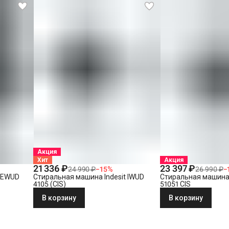
Акция
Хит
Акция
21 336 ₽
23 397 ₽
24 990 ₽
−
15
%
26 990 ₽
−
t EWUD
Стиральная машина Indesit IWUD
Стиральная машина 
4105 (CIS)
51051 CIS
В корзину
В корзину