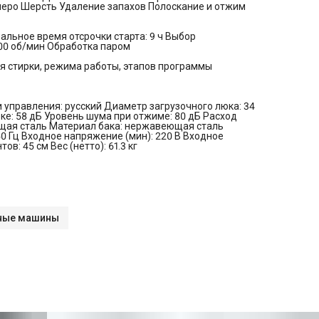
перо Шерсть Удаление запахов Полоскание и отжим
льное время отсрочки старта: 9 ч Выбор
000 об/мин Обработка паром
я стирки, режима работы, этапов программы
 управления: русский Диаметр загрузочного люка: 34
ке: 58 дБ Уровень шума при отжиме: 80 дБ Расход
ющая сталь Материал бака: нержавеющая сталь
50 Гц Входное напряжение (мин): 220 В Входное
в: 45 см Вес (нетто): 61.3 кг
ные машины