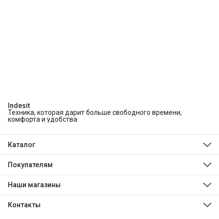
Indesit
Техника, которая дарит больше свободного времени,
комфорта и удобства
Каталог
Холодильники и морозильники
Стиральные и сушильные машины
Покупателям
Посудомоечные машины
О компании
Духовые шкафы
Технологии Indesit
Наши магазины
Варочные панели
Доставка
Beko
Оплата
Hotpoint
Контакты
Обмен, возврат и ремонт
Stinol
Телефон