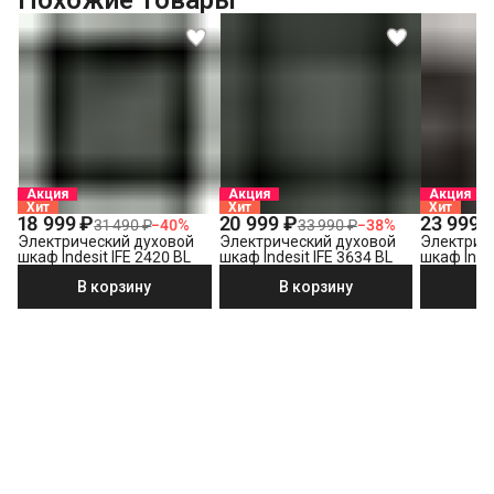
Акция
Акция
Акция
Хит
Хит
Хит
18 999 ₽
20 999 ₽
23 999 
31 490 ₽
−
40
%
33 990 ₽
−
38
%
Электрический духовой
Электрический духовой
Электрич
шкаф Indesit IFE 2420 BL
шкаф Indesit IFE 3634 BL
шкаф Indes
В корзину
В корзину
В