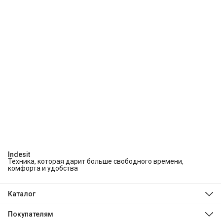
Indesit
Техника, которая дарит больше свободного времени,
комфорта и удобства
Каталог
Холодильники и морозильники
Стиральные и сушильные машины
Покупателям