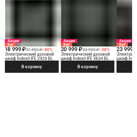
Акция
Акция
Акция
Хит
Хит
Хит
18 999 ₽
20 999 ₽
23 999 
31 490 ₽
−
40
%
33 990 ₽
−
38
%
Электрический духовой
Электрический духовой
Электрич
шкаф Indesit IFE 2420 BL
шкаф Indesit IFE 3634 BL
шкаф Indes
В корзину
В корзину
В