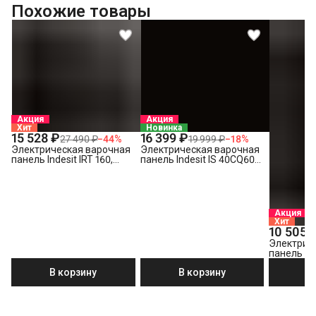
Похожие товары
Акция
Акция
Хит
Новинка
15 528 ₽
16 399 ₽
27 490 ₽
−
44
%
19 999 ₽
−
18
%
Электрическая варочная
Электрическая варочная
панель Indesit IRT 160,
панель Indesit IS 40CQ60
черный
NE
Акция
Хит
10 505 
Электрич
панель Ind
В корзину
В корзину
В