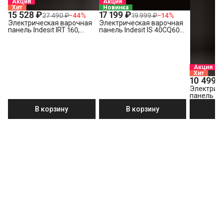
Акция
Акция
Хит
Новинка
15 528 ₽
17 199 ₽
27 490 ₽
−
44
%
19 999 ₽
−
14
%
Электрическая варочная
Электрическая варочная
панель Indesit IRT 160,
панель Indesit IS 40CQ60
черный
NE
Акция
Хит
10 499 
Электрич
панель Ind
В корзину
В корзину
В