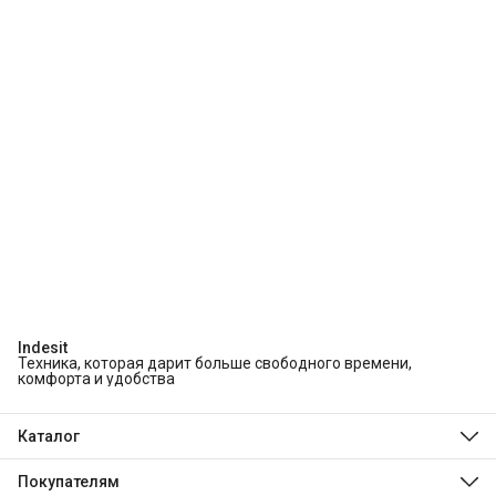
Indesit
Техника, которая дарит больше свободного времени,
комфорта и удобства
Каталог
Холодильники и морозильники
Стиральные и сушильные машины
Покупателям