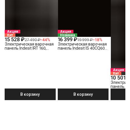
Акция
Акция
Хит
Новинка
15 528 ₽
16 399 ₽
27 490 ₽
−
44
%
19 999 ₽
−
18
%
Электрическая варочная
Электрическая варочная
панель Indesit IRT 160,
панель Indesit IS 40CQ60
черный
NE
Акция
Хит
10 501 
Электрич
панель Ind
В корзину
В корзину
В