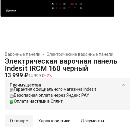
Варочные панели
›
Электрические варочные панели
Главная
›
Встраиваемая техника
›
Электрическая варочная панель
Indesit IRCM 160 черный
13 999 ₽
14 999 ₽
−
7
%
Преимущества
Гарантия официального магазина Indesit
Безопасная оплата через Яндекс PAY
Оплата частями в Сплит
О товаре
Характеристики
Документы