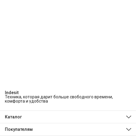
Indesit
Техника, которая дарит больше свободного времени,
комфорта и удобства
Каталог
Холодильники и морозильники
Стиральные и сушильные машины
Покупателям
Посудомоечные машины