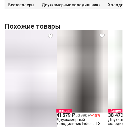
Бестселлеры
Двухкамерные холодильники
Холодиль
Похожие товары
Акция
Акция
41 579 ₽
38 473 
50 990 ₽
−
18
%
Двухкамерный
Двухкам
холодильник Indesit ITS
холодильн