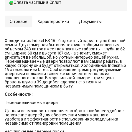
Оплата частями в Сплит
О товаре
Характеристики
Документы
Холодильник Indesit ES 16 - бюджетный вариант для большой
семьи. Двухкамерная бытовая техника с общим полезным
объемом 243 литра имеет компактные габариты - глубина 62
см, ширина 60 см и высота 167 см, - а значит, сможет
вписаться в небольшой, но уютный интерьер вашей кухни.
Перенавешиваемые двери позволяют вам самим решать, в
какую сторону они будут открываться. Холодильник Indesit ES
16 с технологией Direct Cool оснащен тремя регулируемыми
дверными полками и таким же количеством полок из
закаленного стекла. В морозильной камере - три ящика.
Уровень шума в 39 децибел сделают его тихим и
незаменимым помощником в быту.
Особенности:
Перенавешиваемые двери
Данная возможность позволяет выбрать наиболее удобное
положение дверей для обеспечения максимального
удобства и эффективности использования холодильника
независимо от планировки помещения.
Регулируемые дверные полки