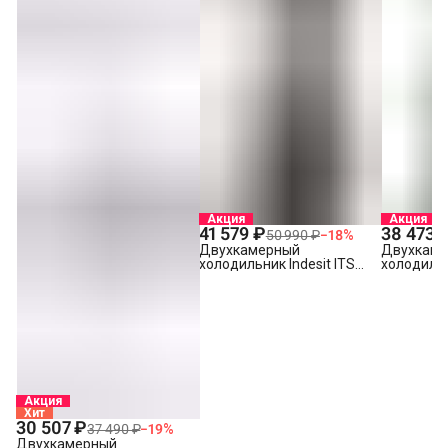
Акция
Акция
41 579 ₽
38 473 
50 990 ₽
−
18
%
Двухкамерный
Двухкам
холодильник Indesit ITS
холодильн
5200 NG Темно-серый
4180 NG 
Акция
Хит
30 507 ₽
37 490 ₽
−
19
%
Двухкамерный