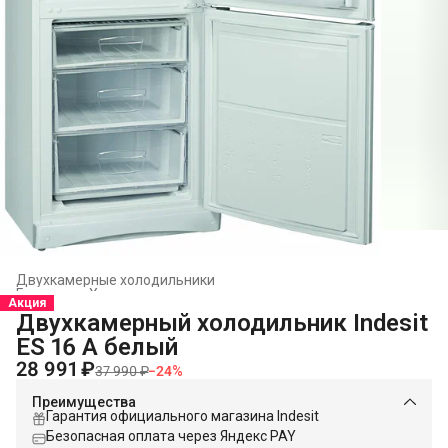
Двухкамерные холодильники
Главная
›
Холодильники и морозильники
›
Акция
Двухкамерный холодильник Indesit
ES 16 A белый
28 991 ₽
37 990 ₽
−
24
%
Преимущества
Гарантия официального магазина Indesit
Безопасная оплата через Яндекс PAY